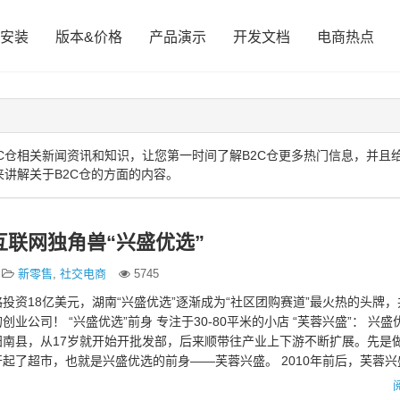
安装
版本&价格
产品演示
开发文档
电商热点
C仓相关新闻资讯和知识，让您第一时间了解B2C仓更多热门信息，并且
来讲解关于B2C仓的方面的内容。
互联网独角兽“兴盛优选”
新零售
,
社交电商
5745
投资18亿美元，湖南“兴盛优选”逐渐成为“社区团购赛道”最火热的头牌
业公司！ “兴盛优选”前身 专注于30-80平米的小店 “芙蓉兴盛”： 兴
阳南县，从17岁就开始开批发部，后来顺带往产业上下游不断扩展。先是
起了超市，也就是兴盛优选的前身——芙蓉兴盛。 2010年前后，芙蓉兴