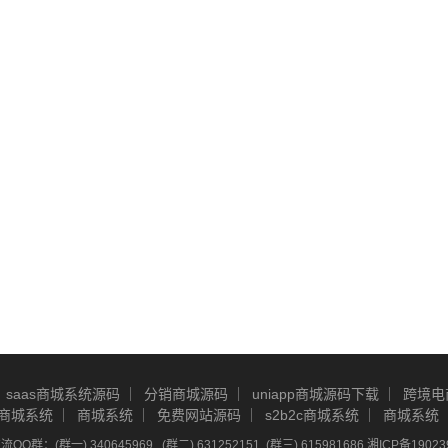
saas商城系统源码
分销商城源码
uniapp商城源码下载
跨境电
商城系统
商城系统
免费网站源码
s2b2c商城系统
商城系统
Q群：(群一) 340645969 , (群二) 631252151, (群三) 615981686
湘ICP备19023