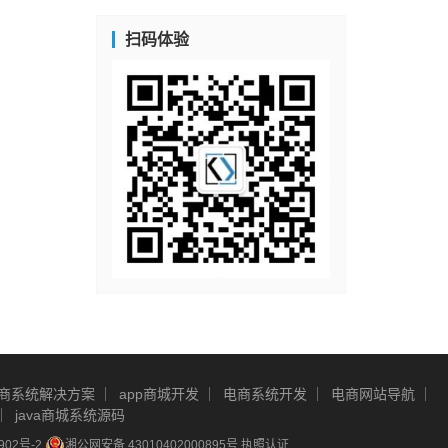
扫码体验
商系统解决方案
app商城开发
电商系统开发
电商网站导航
java商城系统源码
902号-2
湘公网安备 43010402000895号
执照认证