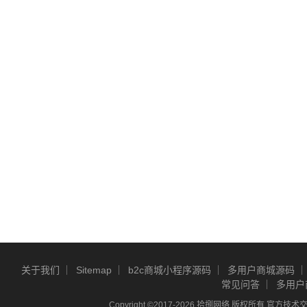
关于我们
Sitemap
b2c商城小程序源码
多用户商城源码
常见问答
多用户
Copyright ©2017-2026 拾捌网络 版权所有 官方技术交流Q