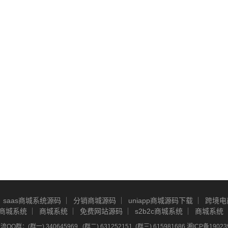
saas商城系统源码
分销商城源码
uniapp商城源码下载
跨境电
商城系统
商城系统
免费网站源码
s2b2c商城系统
商城系统
Q群：(群一) 340645969 , (群二) 631252151, (群三) 615981686
湘ICP备19023