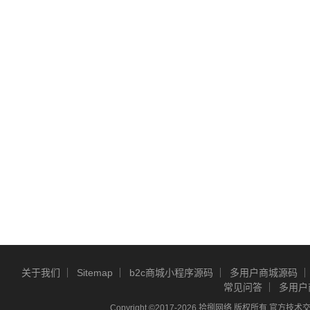
关于我们
Sitemap
b2c商城小程序源码
多用户商城源码
常见问答
多用户
Copyright ©2017-2026 拾捌网络 版权所有 官方技术交流Q