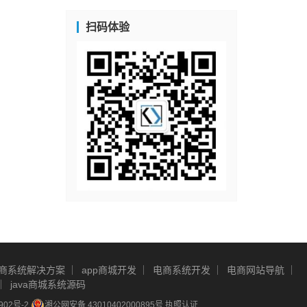
扫码体验
商系统解决方案
app商城开发
电商系统开发
电商网站导航
java商城系统源码
902号-2
湘公网安备 43010402000895号
执照认证