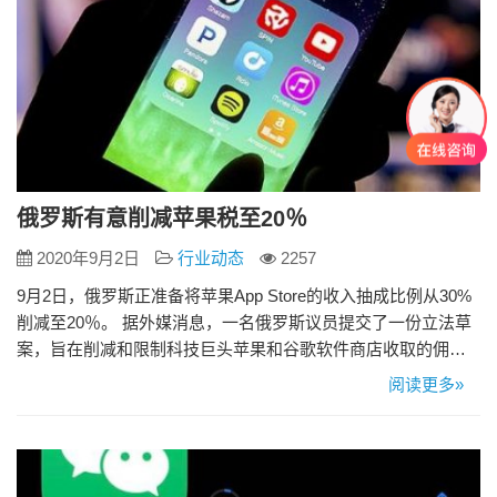
俄罗斯有意削减苹果税至20％
2020年9月2日
行业动态
2257
9月2日，俄罗斯正准备将苹果App Store的收入抽成比例从30%
削减至20％。 据外媒消息，一名俄罗斯议员提交了一份立法草
案，旨在削减和限制科技巨头苹果和谷歌软件商店收取的佣
金。该法案由议员费多·图穆索夫提交给俄罗斯议会下院，法案
阅读更多»
规定销售应用软件的佣金上限为20%，比苹果和谷歌收取的水
平下降了三分之一，不过并未达到个位数的行业期待水平。 该
法案如果获得通过，还将要求软件商店经营者每季度向信息
技…