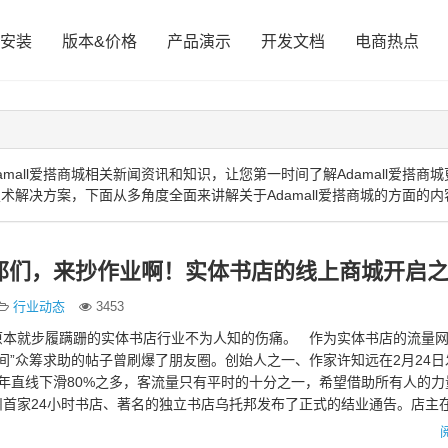
安装
版本&价格
产品演示
开发文档
电商热点
all爱搭商城相关新闻资讯和知识，让您第一时间了解Adamall爱搭商
技术解决方案，下面从多角度全面来讲解关于Adamall爱搭商城的方面的内
邦们，来抄作业啊！实体书店的线上商城开启
行业动态
3453
原本就步履蹒跚的实体书店行业不为人知的伤痛。 作为实体书店的流量
空间”众筹求助的帖子曾刷爆了朋友圈。创始人之一、作家许知远在2月24
年直线下滑80%之多，客流量只有平时的十分之一，希望借助所有人的力
杭州首家24小时书店、著名的独立书店乌托邦发布了正式的结业通告。店主
一路…