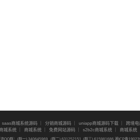
saas商城系统源码
分销商城源码
uniapp商城源码下载
跨境电
商城系统
商城系统
免费网站源码
s2b2c商城系统
商城系统
Q群：(群一) 340645969 , (群二) 631252151, (群三) 615981686
湘ICP备19023