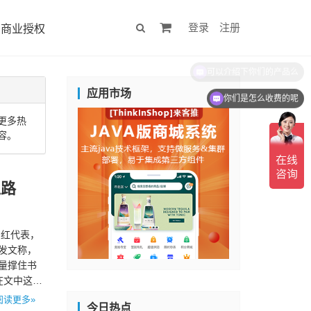
登录
注册
商业授权
可以介绍下你们的产品么
应用市场
你们是怎么收费的呢
城更多热
容。
之路
网红代表，
日发文称，
量撑住书
在文中这样
阅读更多»
今日热点