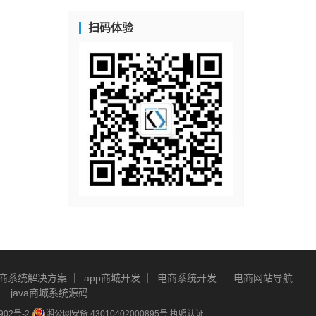
扫码体验
商系统解决方案
app商城开发
电商系统开发
电商网站导航
java商城系统源码
902号-2
湘公网安备 43010402000895号
执照认证