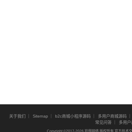
关于我们
Sitemap
b2c商城小程序源码
多用户商城源码
常见问答
多用户
Copyright ©2017-2026 拾捌网络 版权所有 官方技术交流Q