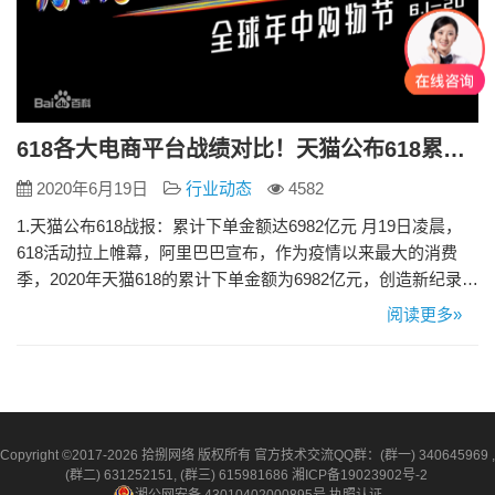
618各大电商平台战绩对比！天猫公布618累计下单金额达6982亿元
2020年6月19日
行业动态
4582
1.天猫公布618战报：累计下单金额达6982亿元 月19日凌晨，
618活动拉上帷幕，阿里巴巴宣布，作为疫情以来最大的消费
季，2020年天猫618的累计下单金额为6982亿元，创造新纪录，
展现了中国经济强劲内需动能！ 2.京东618战报再创新高，累计
阅读更多»
下单金额达2692亿元 2020年6月1日0时至6月18日24时，京东
618全球年中购物节累计下单金额达到2692亿元，创下新的纪
录。相比去年同期的2…
Copyright ©2017-2026 拾捌网络 版权所有 官方技术交流QQ群：(群一) 340645969 ,
(群二) 631252151, (群三) 615981686
湘ICP备19023902号-2
湘公网安备 43010402000895号
执照认证