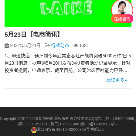
5月23日【电商简讯】
2022年5月24日
行业动态
1081
1、申通快递：预计到今年底常态吞吐产能将突破5000万件/日 5
月23日消息，据申通5月20日发布的投资者活动记录显示，针对
投资者提问，申通表示，截至目前，公司常态吞吐能力已经突
破4200万单/日，2022年随着公司在北京固安、郑州、沈阳等核
阅读更多»
心区域将有一批智慧物流园建成投产，全网产能将进一步稳固
扩充，预计到2022年底公司常态吞吐产能将突破5,000万件/日。
同时，申通表示，未来将对网络实行“网格…
Copyright ©2017-2026 拾捌网络 版权所有 官方技术交流QQ群：(群一) 340645969 ,
(群二) 631252151, (群三) 615981686
湘ICP备19023902号-2
湘公网安备 43010402000895号
执照认证