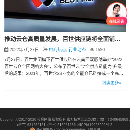
推动云仓高质量发展，百世供应链将全面铺开B2B2C全能仓
2022年7月27日
电商热点
,
行业动态
1590
7月27日，百世集团旗下百世供应链在云南西双版纳举办“2022
百世云仓全国网络大会”，公布了百世云仓“全供应链能力”升级
后的成果：2021年，百世含2B业务的全能仓已链接成一个高度
协同的B2B2C仓配网，成为百世一体化供应链能力输出的基
阅读更多»
石。 百世云仓于2021年宣布升级全供应链能力，并在业内首次
提出“B2B2C全能仓模式”，通过引导、赋能云仓加盟商从2C向
2B领域拓展业务，加强自身一体化运营能力、…
Copyright ©2017-2026 拾捌网络 版权所有 官方技术交流QQ群：(群一) 340645969 ,
(群二) 631252151, (群三) 615981686
湘ICP备19023902号-2
湘公网安备 43010402000895号
执照认证