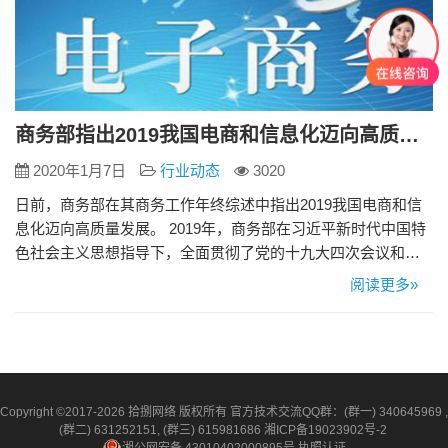
商务部指出2019我国电商和信息化迈向高质量发展
2020年1月7日
行业动态
3020
日前，商务部在其商务工作年终综述中指出2019我国电商和信
息化迈向高质量发展。 2019年，商务部在习近平新时代中国特
色社会主义思想指导下，全面贯彻了党的十九大四次会议和十
九届二中全会的精神。努力适应数字经济发展的新要求，扎实
阅读更多»
推进各项任务的落实，在高质量电子商务发展中取得新进展。
商务部从四个方面解读了中国电子商务在2019年的高质量发
展：符合人民的新期望，符合全面开放的新要求，符合工业的
新趋势发…
Copyright ©2017-2026 拾捌网络 版权所有 官方技术交流QQ群：(群一) 340645969 ,
(群二) 631252151, (群三) 615981686
湘ICP备19023902号-2
湘公网安备 43010402000895号
执照认证