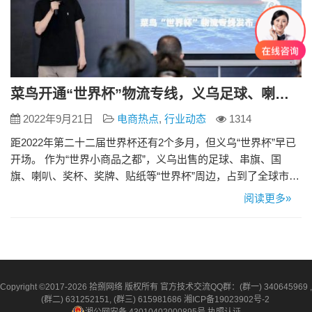
菜鸟开通“世界杯”物流专线，义乌足球、喇叭、球服20天直达卡塔尔
2022年9月21日
电商热点
,
行业动态
1314
距2022年第二十二届世界杯还有2个多月，但义乌“世界杯”早已
开场。 作为“世界小商品之都”，义乌出售的足球、串旗、国
旗、喇叭、奖杯、奖牌、贴纸等“世界杯”周边，占到了全球市场
的70%。 八九月正是世界杯相关用品的发货旺季。为帮助义乌
阅读更多»
商家赶上发往中东的“末班车”，今天菜鸟在义乌宣布开通“世界
杯”海运专线，让商家能够在开赛前把货运到卡塔尔乃至世界各
地的球迷手中。经由这条海运线路，“义乌制造”从宁波和…
Copyright ©2017-2026 拾捌网络 版权所有 官方技术交流QQ群：(群一) 340645969 ,
(群二) 631252151, (群三) 615981686
湘ICP备19023902号-2
湘公网安备 43010402000895号
执照认证