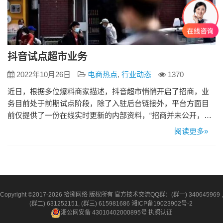
抖音试点超市业务
2022年10月26日
电商热点
,
行业动态
1370
近日，根据多位爆料商家描述，抖音超市悄悄开启了招商，业
务目前处于前期试点阶段，除了入驻后台链接外，平台方面目
前仅提供了一份在线实时更新的内部资料，“招商并未公开，只
是在通过小二定向进行邀约。其余内容都还只是口头说说。” 这
阅读更多»
份“内部资料”正是抖音超市的入驻操作手册，手册显示抖音超市
自营业务在7月已经上线。但据观察，抖音APP尚未给到抖音超
市足够的曝光，仅在抖音商城中可见露出。 现阶段，抖音超市
已经开…
Copyright ©2017-2026 拾捌网络 版权所有 官方技术交流QQ群：(群一) 340645969 ,
(群二) 631252151, (群三) 615981686
湘ICP备19023902号-2
湘公网安备 43010402000895号
执照认证