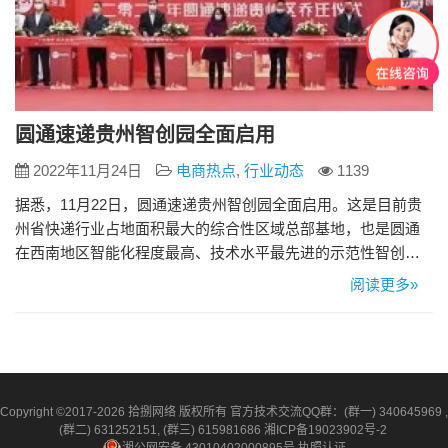
圆通速递贵州智创园全面启用
2022年11月24日
电商热点
,
行业动态
1139
据悉，11月22日，圆通速递贵州智创园全面启用。这是目前贵
州省快递行业占地面积最大的综合性区域总部基地，也是圆通
在西南地区智能化程度最高、技术水平最先进的示范性智创园
区。 全新落成的圆通贵州智创园新场地位于贵州双龙航空经济
阅读更多»
区，建筑面积17.77万平方米，集圆通西南运营管理总部、空地
联运物流中心、物联网科创中心、跨境电商展示交易中心、共
享客服中心等为一体。新场地引进7套自动化快递分拣设备，投
入使用后…
Copyright ©2017-2026 拾捌网络 版权所有 官方技术交流QQ群：(群一) 340645969 ,
(群二) 631252151, (群三) 615981686
湘ICP备19023902号-2
湘公网安备 43010402000895号
执照认证