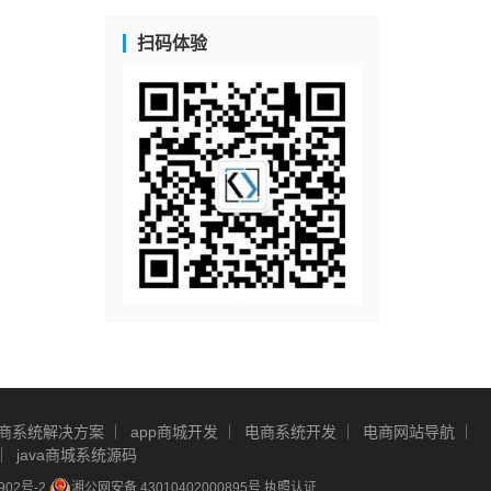
扫码体验
商系统解决方案
app商城开发
电商系统开发
电商网站导航
java商城系统源码
902号-2
湘公网安备 43010402000895号
执照认证