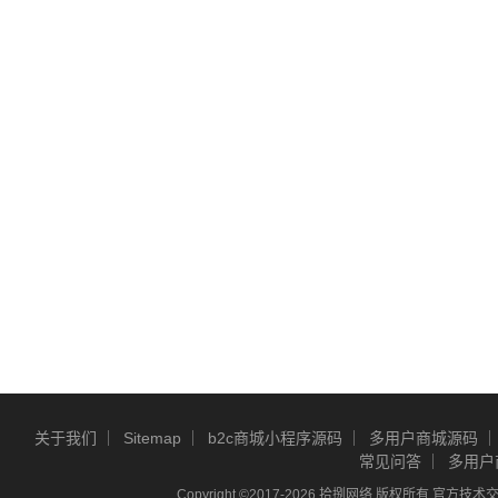
关于我们
Sitemap
b2c商城小程序源码
多用户商城源码
常见问答
多用户
Copyright ©2017-2026 拾捌网络 版权所有 官方技术交流Q