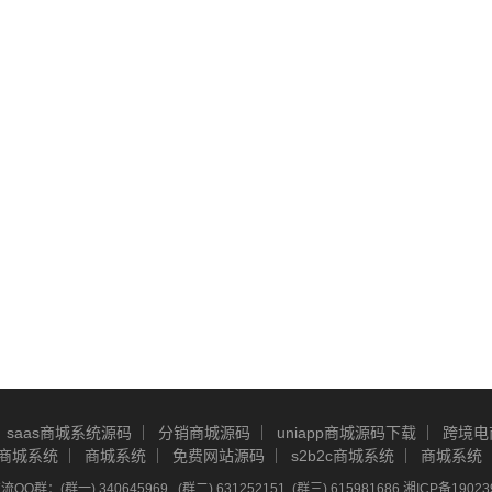
saas商城系统源码
分销商城源码
uniapp商城源码下载
跨境电
商城系统
商城系统
免费网站源码
s2b2c商城系统
商城系统
Q群：(群一) 340645969 , (群二) 631252151, (群三) 615981686
湘ICP备19023