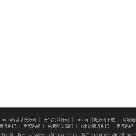
saas商城系统源码
分销商城源码
uniapp商城源码下载
跨境电
商城系统
商城系统
免费网站源码
s2b2c商城系统
商城系统
Q群：(群一) 340645969 , (群二) 631252151, (群三) 615981686
湘ICP备19023