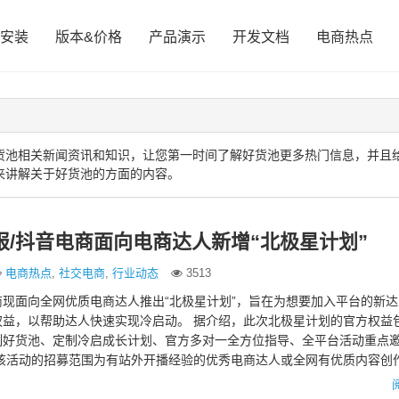
安装
版本&价格
产品演示
开发文档
电商热点
货池相关新闻资讯和知识，让您第一时间了解好货池更多热门信息，并且
来讲解关于好货池的方面的内容。
报/抖音电商面向电商达人新增“北极星计划”
电商热点
,
社交电商
,
行业动态
3513
现面向全网优质电商达人推出“北极星计划”，旨在为想要加入平台的新
权益，以帮助达人快速实现冷启动。 据介绍，此次北极星计划的官方权益
制好货池、定制冷启成长计划、官方多对一全方位指导、全平台活动重点
 该活动的招募范围为有站外开播经验的优秀电商达人或全网有优质内容创
动报名条件为无抖音…