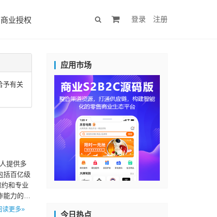
登录
注册
商业授权
应用市场
给予有关
达人提供多
包括百亿级
邀约和专业
作能力的高
阅读更多»
今日热点