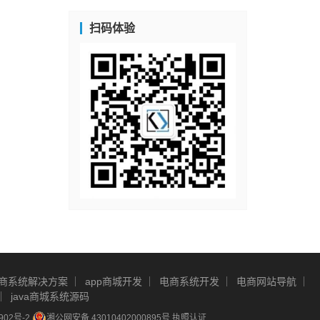
扫码体验
商系统解决方案
app商城开发
电商系统开发
电商网站导航
java商城系统源码
902号-2
湘公网安备 43010402000895号
执照认证