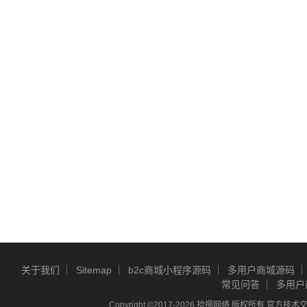
关于我们
Sitemap
b2c商城小程序源码
多用户商城源码
常见问答
多用户
Copyright ©2017-2026 拾捌网络 版权所有 官方技术交流Q