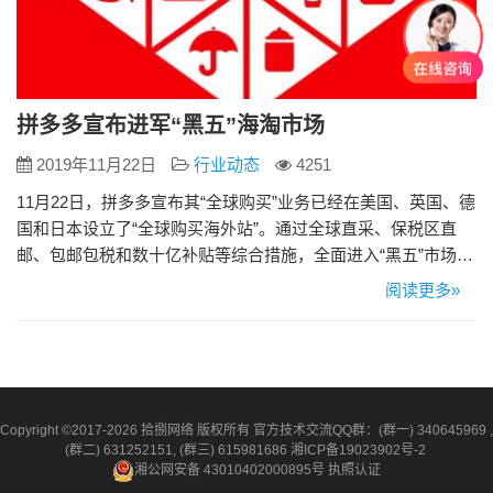
拼多多宣布进军“黑五”海淘市场
2019年11月22日
行业动态
4251
11月22日，拼多多宣布其“全球购买”业务已经在美国、英国、德
国和日本设立了“全球购买海外站”。通过全球直采、保税区直
邮、包邮包税和数十亿补贴等综合措施，全面进入“黑五”市场。
据拼多多全球采购相关负责人介绍，未来三年拼多多将引进1万
阅读更多»
个顶级国际品牌，培育100多个年销售额超过1000万元的进口品
牌，实现以跨境直邮和保税货物为核心的全球采购业务年销售
额超过2000亿元。 拼多多表示，从11月28日开…
Copyright ©2017-2026 拾捌网络 版权所有 官方技术交流QQ群：(群一) 340645969 ,
(群二) 631252151, (群三) 615981686
湘ICP备19023902号-2
湘公网安备 43010402000895号
执照认证