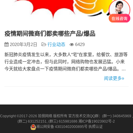
疫情期间微商们都卖哪些产品/爆品
2020年3月2日
行业动态
6429
新冠肺炎疫情发生以来，大多数人“宅”在家里，给餐饮、旅游等
行业造成一定冲击，但与此同时，网络购物也发展迅猛。小来
今天就给大家盘点一下疫情期间微商们都卖哪些产品/爆品。
1、护肤美容/美发 宅家将近30天，第一个问题是理发。民间把
阅读更多»
“二月二”称作“剃头日”，可如今理发店还没开门。不少消费者决
定自己动手。 2、图书、乐器 3、水果生鲜、方便速食、休
闲零食 &nb…
Copyright ©2017-2026 拾捌网络 版权所有 官方技术交流QQ群：(群一) 340645969 ,
(群二) 631252151, (群三) 615981686
湘ICP备19023902号-2
湘公网安备 43010402000895号
执照认证