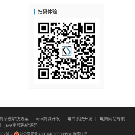
扫码体验
商系统解决方案
app商城开发
电商系统开发
电商网站导航
java商城系统源码
902号-2
湘公网安备 43010402000895号
执照认证