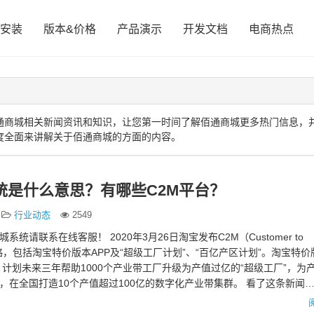
安装
版本&价格
产品演示
开发文档
电商热点
通商城相关新闻资讯和知识，让您第一时间了解佰通商城更多热门信息，
度全面来讲解关于佰通商城的方面的内容。
统是什么意思？有哪些C2M平台？
行业动态
2549
城系统请联系在线客服！ 2020年3月26日淘宝发布C2M（Customer to
er）战略，包括淘宝特价版本APP及“超级工厂计划”、“百亿产区计划”。淘宝特
计划未来三年帮助1000个产业带工厂升级为产值过亿的“超级工厂”，为
单，在全国打造10个产值超过100亿的数字化产业带集群。 看了这条新闻