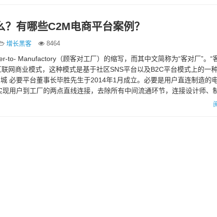
么？有哪些C2M电商平台案例？
增长黑客
8464
mer-to- Manufactory（顾客对工厂）的缩写，而其中文简称为“客对厂”。
联网商业模式，这种模式是基于社区SNS平台以及B2C平台模式上的一
商城 必要平台董事长毕胜先生于2014年1月成立。必要是用户直连制造的
实现用户到工厂的两点直线连接，去除所有中间流通环节，连接设计师、