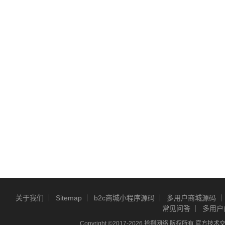
关于我们
Sitemap
b2c商城小程序源码
多用户商城源码
常见问答
多用户
Copyright ©2017-2026 拾捌网络 版权所有 官方技术交流Q