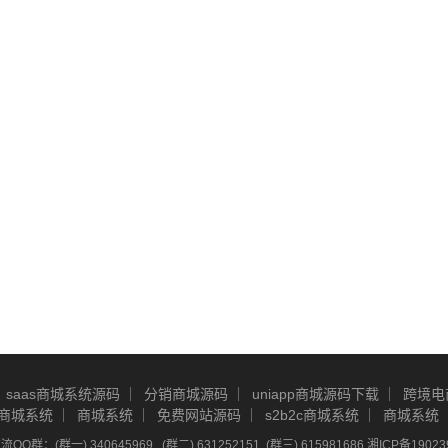
saas商城系统源码
分销商城源码
uniapp商城源码下载
跨境电
商城系统
商城系统
免费网站源码
s2b2c商城系统
商城系统
Q群：(群一) 340645969 , (群二) 631252151, (群三) 615981686
湘ICP备19023