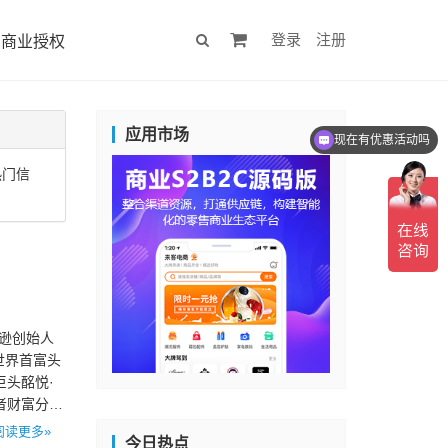
登录
注册
商业授权
应用市场
现在有优惠活动吗
热门信
马逊创始人
世界首富头
巨头酩悦·
者财富分别
阅读更多»
今日热点