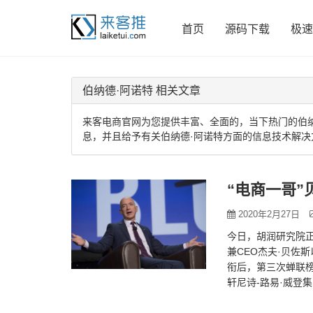
首页
源码下载
极速
伯纳德·阿诺特 相关文章
来客电商官网为您提供丰富、全面的，当下热门的伯纳
息，并且给予有关伯纳德·阿诺特方面的信息技术解决
“电商一哥
2020年2月27日
今日，胡润研究院正
兼CEO杰夫·贝佐
衔后，第三次蝉联榜
轩尼诗-路易·威登
是7500亿…