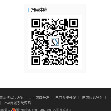
扫码体验
商系统解决方案
app商城开发
电商系统开发
电商网站导航
java商城系统源码
902号-2
湘公网安备 43010402000895号
执照认证