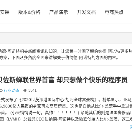
安装
版本&价格
产品演示
开发文档
电商热点
德·阿诺特相关新闻资讯和知识，让您第一时间了解伯纳德·阿诺特更多
方案，下面从多角度全面来讲解关于伯纳德·阿诺特的方面的内容。
”贝佐斯蝉联世界首富 却只想做个快乐的程序员
行业动态
3541
式发布了《2020世茂深港国际中心·胡润全球富豪榜》。榜单显示，亚
斯以9800亿人民币的身家再次高居榜首。这也是自他从比尔·盖茨手中拿过
首。 (小来悄悄说一句，真帅！！！！！！) 紧随其后的则是法国奢侈品
集团（LVMH）总裁兼CEO伯纳德·阿诺特以及微软创始人比尔·盖茨，这二