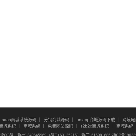
saas商城系统源码
分销商城源码
uniapp商城源码下载
跨境电
商城系统
商城系统
免费网站源码
s2b2c商城系统
商城系统
Q群：(群一) 340645969 , (群二) 631252151, (群三) 615981686
湘ICP备19023