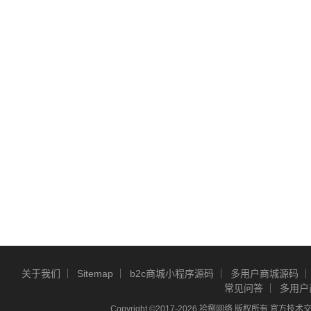
关于我们
Sitemap
b2c商城小程序源码
多用户商城源码
常见问答
多用户
Copyright ©2017-2026 拾捌网络 版权所有 官方技术交流Q