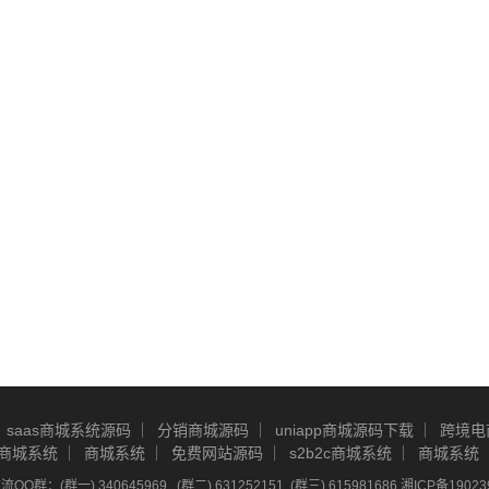
saas商城系统源码
分销商城源码
uniapp商城源码下载
跨境电
商城系统
商城系统
免费网站源码
s2b2c商城系统
商城系统
Q群：(群一) 340645969 , (群二) 631252151, (群三) 615981686
湘ICP备19023