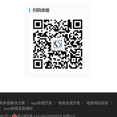
扫码体验
商系统解决方案
app商城开发
电商系统开发
电商网站导航
java商城系统源码
902号-2
湘公网安备 43010402000895号
执照认证