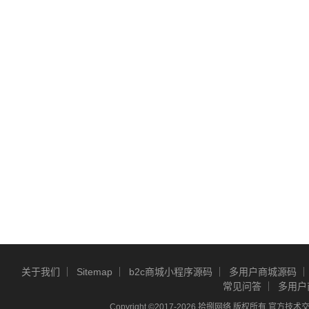
关于我们
Sitemap
b2c商城小程序源码
多用户商城源码
常见问答
多用户
Copyright ©2017-2026 拾捌网络 版权所有 官方技术交流Q