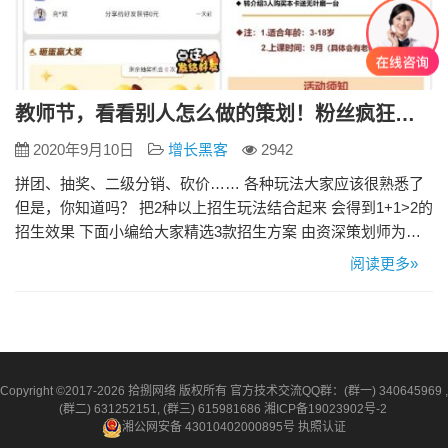
教师节，看看别人怎么做的策划！粉丝疯狂增长中…
2020年9月10日
增长黑客
2942
拼团、抽奖、二级分销、砍价…… 各种玩法大家应该很熟悉了
但是，你知道吗？ 把2种以上招生玩法结合起来 会得到1+1>2的
招生效果 下面小编给大家精选3款招生方案 由资深策划师为商
家量身打造 结合了多种功能玩法 场场火爆，精准招生100+ 还
阅读更多»
不赶紧来学 ↓↓↓ 领航教育：报名263人 玩法组合 限时秒杀+续费
卡+抽奖 方案概述 支付88元秒杀10课时秋季提升班，同时可获
得600元续费卡，每次…
Copyright ©2017-2026 拾捌网络 版权所有 官方技术交流QQ群：(群一) 340645969 ,
(群二) 631252151, (群三) 615981686
湘ICP备19023902号-2
湘公网安备 43010402000895号
执照认证