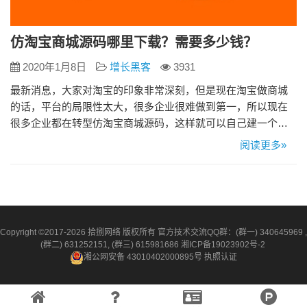
仿淘宝商城源码哪里下载？需要多少钱？
2020年1月8日
增长黑客
3931
最新消息，大家对淘宝的印象非常深刻，但是现在淘宝做商城
的话，平台的局限性太大，很多企业很难做到第一，所以现在
很多企业都在转型仿淘宝商城源码，这样就可以自己建一个商
城了。 1、仿淘宝商城源码建设商城方便快捷 传统企业开店要
阅读更多»
经过很多环节，比如选址、装修、采购等，而使用淘宝商城源
码建设商城可以省去这些环节。只要了解基本的电脑操作，就
可以用淘宝商城源码来打造自己的商城 2、仿淘宝商城源码的购
物流程很快 用…
Copyright ©2017-2026 拾捌网络 版权所有 官方技术交流QQ群：(群一) 340645969 ,
(群二) 631252151, (群三) 615981686
湘ICP备19023902号-2
湘公网安备 43010402000895号
执照认证