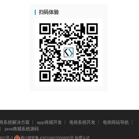
扫码体验
商系统解决方案
app商城开发
电商系统开发
电商网站导航
java商城系统源码
902号-2
湘公网安备 43010402000895号
执照认证