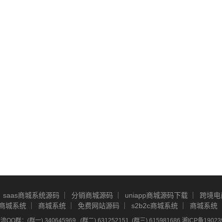
saas商城系统源码
分销商城源码
uniapp商城源码下载
跨境电
商城系统
商城系统
免费网站源码
s2b2c商城系统
商城系统
Q群：(群一) 340645969 , (群二) 631252151, (群三) 615981686
湘ICP备19023