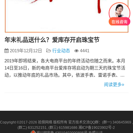
年末礼品送什么？爱库存开启珠宝节
2019年12月12日
行业动态
4441
2019年即将结束，各大电商平台的年终活动也随之而来。本月
14日至16日，新的电商平台爱库存将启动为期三天的珠宝节活
动，以推动年底的礼品市场。其中，依波手表、雷诺手表、周
大生、左卡伊、中国黄金、翠雅金楼等众多知名品牌将参加这
阅读更多»
个珠宝节。 这个珠宝节是为庆祝圣诞节而开启的，除夕等其他
重要的节日也即将到来。年底的节日礼物市场蓬勃发展，这也
是珠宝商品牌一年中最重要的战斗。 借助这一市场机会，爱库
存为分销商…
Copyright ©2017-2026 拾捌网络 版权所有 官方技术交流QQ群：(群一) 340645969 ,
(群二) 631252151, (群三) 615981686
湘ICP备19023902号-2
湘公网安备 43010402000895号
执照认证