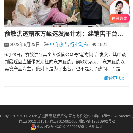
俞敏洪透露东方甄选发展计划：建销售平台、做严选、投资农业公司
2022年6月29日
电商热点
,
行业动态
1521
6月28日，俞敏洪在其个人微信公众号“老俞闲话”发文，其中谈
到最近因直播带货走红的东方甄选。俞敏洪表示，东方甄选以
卖农产品为主，绝对不是为了出名，也不是为了热闹，而是要
建一个优秀的农业和生活产业链。 俞敏洪透露东方甄选接下来
阅读更多»
的发展计划：第一，要建立一个立体化销售平台，为更多的中
国商家服务。这个立体化销售平台，除抖音外，还会考虑其他
平台，甚至自建平台。这需要培养更多的主播，挑选更多的优
秀人才。当然，…
Copyright ©2017-2026 拾捌网络 版权所有 官方技术交流QQ群：(群一) 340645969 ,
(群二) 631252151, (群三) 615981686
湘ICP备19023902号-2
湘公网安备 43010402000895号
执照认证