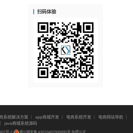
扫码体验
商系统解决方案
app商城开发
电商系统开发
电商网站导航
java商城系统源码
902号-2
湘公网安备 43010402000895号
执照认证