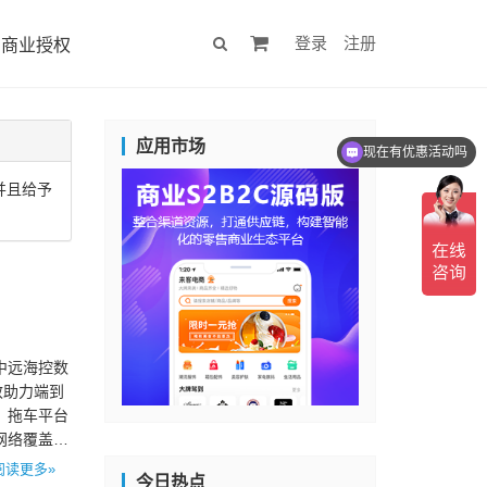
登录
注册
商业授权
应用市场
现在有优惠活动吗
并且给予
中远海控数
效助力端到
，拖车平台
网络覆盖。
阅读更多»
今日热点