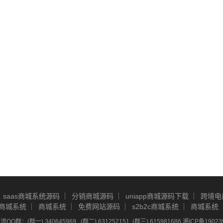
saas商城系统源码
分销商城源码
uniapp商城源码下载
跨境电
商城系统
商城系统
免费网站源码
s2b2c商城系统
商城系统
Q群：(群一) 340645969 , (群二) 631252151, (群三) 615981686
湘ICP备19023