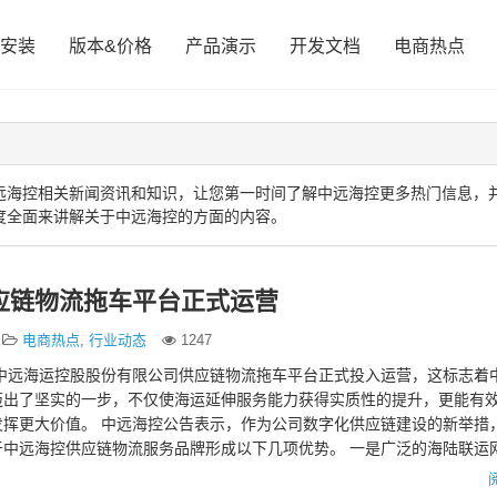
安装
版本&价格
产品演示
开发文档
电商热点
远海控相关新闻资讯和知识，让您第一时间了解中远海控更多热门信息，
度全面来讲解关于中远海控的方面的内容。
应链物流拖车平台正式运营
电商热点
,
行业动态
1247
，中远海运控股股份有限公司供应链物流拖车平台正式投入运营，这标志着
迈出了坚实的一步，不仅使海运延伸服务能力获得实质性的提升，更能有
发挥更大价值。 中远海控公告表示，作为公司数字化供应链建设的新举措
于中远海控供应链物流服务品牌形成以下几项优势。 一是广泛的海陆联运
流拖车平台将以自…