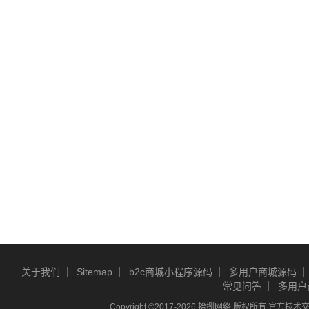
关于我们
Sitemap
b2c商城小程序源码
多用户商城源码
常见问答
多用户
Copyright ©2017-2026 拾捌网络 版权所有 官方技术交流Q