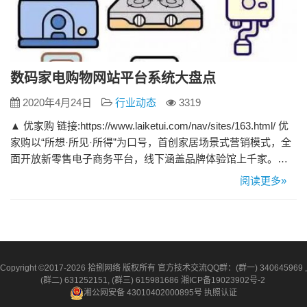
数码家电购物网站平台系统大盘点
2020年4月24日
行业动态
3319
▲ 优家购 链接:https://www.laiketui.com/nav/sites/163.html/ 优
家购以“所想·所见·所得”为口号，首创家居场景式营销模式，全
面开放新零售电子商务平台，线下涵盖品牌体验馆上千家。现
已打造个性、专业的PC端网站和移动端APP。优家购拥有包含
阅读更多»
装修公司、设计师、家居供应商、经销商及消费者在内的整体
家居生态圈，可为消费者提供个性化的全屋整装服务。 ▲ 丫丫
网 链接…
Copyright ©2017-2026 拾捌网络 版权所有 官方技术交流QQ群：(群一) 340645969 ,
(群二) 631252151, (群三) 615981686
湘ICP备19023902号-2
湘公网安备 43010402000895号
执照认证