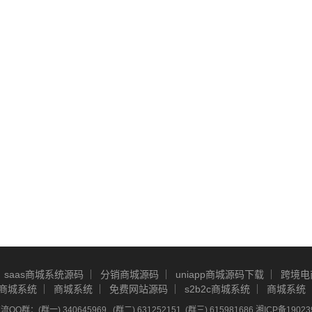
saas商城系统源码
分销商城源码
uniapp商城源码下载
跨境电
商城系统
商城系统
免费网站源码
s2b2c商城系统
商城系统
Q群：(群一) 340645969 , (群二) 631252151, (群三) 615981686
湘ICP备19023