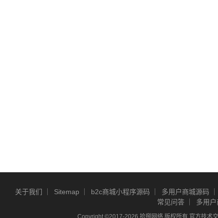
关于我们
Sitemap
b2c商城小程序源码
多用户商城源码
常见问答
多用户
Copyright ©2017-2026 拾捌网络 版权所有 官方技术交流Q