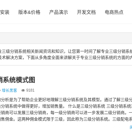
安装
版本&价格
产品演示
开发文档
电商热点
业三级分销系统相关新闻资讯和知识，让您第一时间了解专业三级分销系
技术解决方案，下面从多角度全面来讲解关于专业三级分销系统的方面的
销系统模式图
增长黑客
9181
的分析是为了帮助企业更好地理解三级分销系统及其模型。通过了解三级
分销系统中做得更好，增加销售量。 什么是三级分销系统 三级分销系统
经销商可以发展三级分销商，每一级分销商可以进一步发展二级分销商。
销售佣金。这两种佣金模式限于三级，因此称为三级分销系统。三级配电
模型图分析 根据三级分…