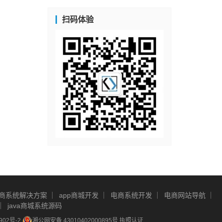
扫码体验
商系统解决方案
app商城开发
电商系统开发
电商网站导航
java商城系统源码
902号-2
湘公网安备 43010402000895号
执照认证