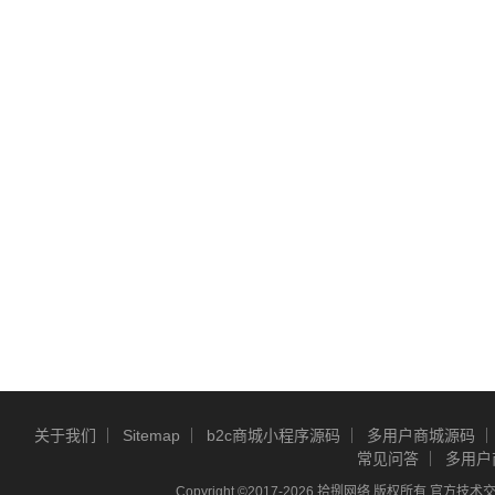
关于我们
Sitemap
b2c商城小程序源码
多用户商城源码
常见问答
多用户
Copyright ©2017-2026 拾捌网络 版权所有 官方技术交流Q