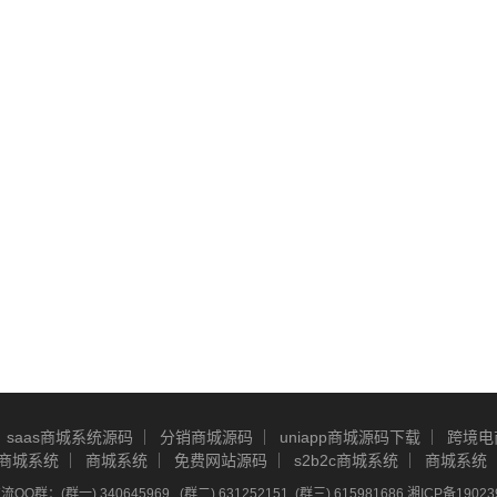
saas商城系统源码
分销商城源码
uniapp商城源码下载
跨境电
商城系统
商城系统
免费网站源码
s2b2c商城系统
商城系统
Q群：(群一) 340645969 , (群二) 631252151, (群三) 615981686
湘ICP备19023