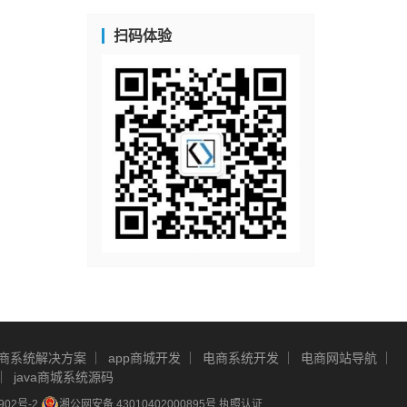
扫码体验
商系统解决方案
app商城开发
电商系统开发
电商网站导航
java商城系统源码
902号-2
湘公网安备 43010402000895号
执照认证