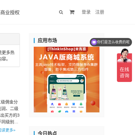
登录
注册
商业授权
应用市场
你们是怎么收费的呢
统更多热
内容。
三级佣金分
利润、二级
出买方的3
不同级别的
阅读更多»
今日热点