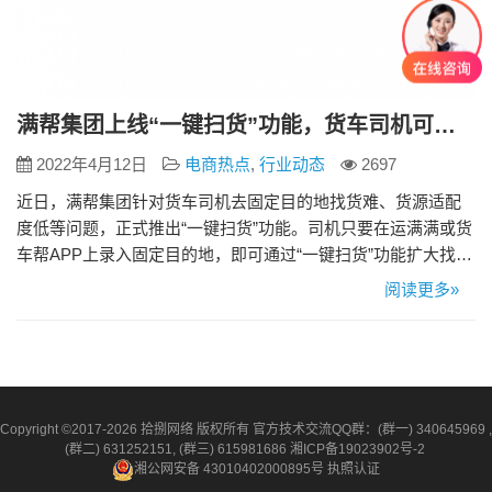
满帮集团上线“一键扫货”功能，货车司机可雷达式扫描周边好货
2022年4月12日
电商热点
,
行业动态
2697
近日，满帮集团针对货车司机去固定目的地找货难、货源适配
度低等问题，正式推出“一键扫货”功能。司机只要在运满满或货
车帮APP上录入固定目的地，即可通过“一键扫货”功能扩大找货
半径，智能规划匹配接单线路，提高运输效率，保障收入。 根
阅读更多»
据满帮平台数据显示，每天有近四成货车司机完成卸货后，会
通过APP找去固定目的地的货源，但现实情况往往是：因各条
线路货源不均匀，导致部分司机无法快速匹配到优质货源，去
往目的地…
Copyright ©2017-2026 拾捌网络 版权所有 官方技术交流QQ群：(群一) 340645969 ,
(群二) 631252151, (群三) 615981686
湘ICP备19023902号-2
湘公网安备 43010402000895号
执照认证