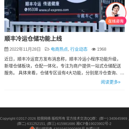
顺丰冷运仓储功能上线
2022年11月28日
电商热点
,
行业动态
1968
近日，顺丰冷运官方发布消息称，顺丰冷运小程序功能升级，
新增仓储板块，仓配一体化，专注为商户提供一站式仓储配送
服务。 具体来看，仓储专区设有4大功能，分别是冷仓查询、冷
仓预约、解决方案和增值服务，支持用户按关键词搜索全国仓
阅读更多»
储资源、 以及查看每个仓的图片、资质与行业优势等详细信
息，还能预约看仓、实现流向查询。 同时，仓储详情底部可一
键添加顺丰冷运官方企业微信客服，在线询价一键下单，还可
预约看冷库。 &…
Copyright ©2017-2026 拾捌网络 版权所有 官方技术交流QQ群：(群一) 340645969 ,
(群二) 631252151, (群三) 615981686
湘ICP备19023902号-2
湘公网安备 43010402000895号
执照认证