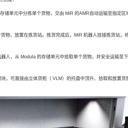
 的存储单元中分拣单个货物，交由 MiR 的AMR自动运输至指定
个货物，放置在拣货站。拣货完成后，MiR 机器人挂接拣货站，
机器人，从 Modula 的存储单元中拾取单个货物，并安全运输至
部模块，可直接由立体货柜（ VLM）的托盘中顶升、拾取和放置货