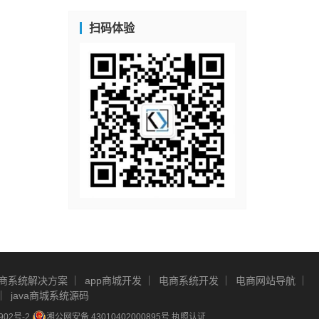
扫码体验
商系统解决方案
app商城开发
电商系统开发
电商网站导航
java商城系统源码
902号-2
湘公网安备 43010402000895号
执照认证