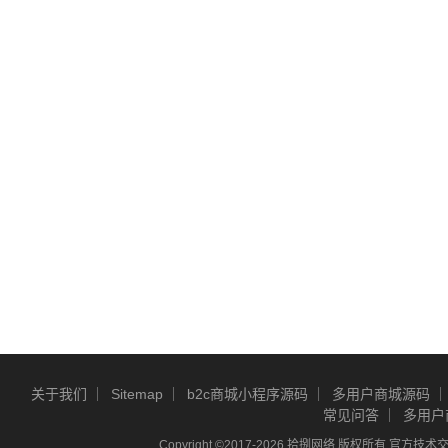
关于我们
Sitemap
b2c商城小程序源码
多用户商城源码
常见问答
多用户
Copyright ©2017-2026 拾捌网络 版权所有 官方技术交流Q