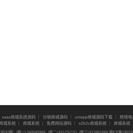
saas商城系统源码
分销商城源码
uniapp商城源码下载
跨境电
商城系统
商城系统
免费网站源码
s2b2c商城系统
商城系统
Q群：(群一) 340645969 , (群二) 631252151, (群三) 615981686
湘ICP备19023