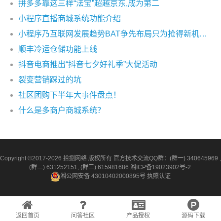
拼多多靠这三样“法宝”超越京东,成为第二
小程序直播商城系统功能介绍
小程序乃互联网发展趋势BAT争先布局只为抢得新机会！
顺丰冷运仓储功能上线
抖音电商推出“抖音七夕好礼季”大促活动
裂变营销踩过的坑
社区团购下半年大事件盘点！
什么是多商户商城系统？
Copyright ©2017-2026 拾捌网络 版权所有 官方技术交流QQ群：(群一) 340645969 ,
(群二) 631252151, (群三) 615981686
湘ICP备19023902号-2
湘公网安备 43010402000895号
执照认证
返回首页
问答社区
产品授权
源码下载