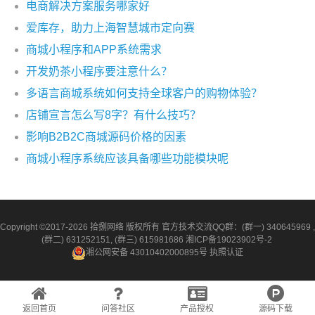
电商解决方案服务哪家好
爱库存，助力上海智慧城市定向赛
商城小程序和APP系统需求
开发奶茶小程序要注意什么？
多语言商城系统如何支持全球客户的购物体验？
店铺宣言怎么写8字？有什么技巧？
影响B2B2C商城源码价格的因素
商城小程序系统应该具备哪些功能模块呢
Copyright ©2017-2026 拾捌网络 版权所有 官方技术交流QQ群：(群一) 340645969 ,
(群二) 631252151, (群三) 615981686
湘ICP备19023902号-2
湘公网安备 43010402000895号
执照认证
返回首页
问答社区
产品授权
源码下载