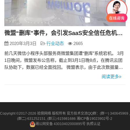
微盟“删库”事件，会引发SaaS安全信任危机吗？
2020年3月3日
行业动态
2665
前几天微信小程序头部服务商微盟集团遭“删库”系统宕机。 3月
1日晚间，微盟发布公告称，截止到3月1日晚8点，在腾讯云团
队协助下，数据已经全面找回。 微盟表示，由于此次数据量规
模非常大，为了保证数据一致性和线上体验，将于3月2日凌晨2
阅读更多»
点进行系统上线演练，将于3月3日上午9点数据恢复正式上线。
针对事故给商家造成的影响，微盟表示，管理层深感自责和愧
疚，准备了1.5亿元人民币赔付拨备金，其中公司承担1亿…
Copyright ©2017-2026 拾捌网络 版权所有 官方技术交流QQ群：(群一) 340645969 ,
(群二) 631252151, (群三) 615981686
湘ICP备19023902号-2
湘公网安备 43010402000895号
执照认证