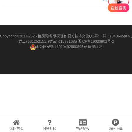
应用软件的成熟而开始兴起的一种完全创新的软件应用模式。
传统模式下，厂商通过License将软件产品部署到企业内多个客
户终端，实现交付。Saas定义了一种新的交…
Copyright ©2017-2026 拾捌网络 版权所有 官方技术交流QQ群：(群一) 340645969 ,
(群二) 631252151, (群三) 615981686
湘ICP备19023902号-2
湘公网安备 43010402000895号
执照认证
返回首页
问答社区
产品授权
源码下载