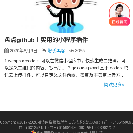
盘点github上实用的小程序插件
2020年8月6日
增长黑客
3055
1.weapp.qrcode.js 可以在微信小程序中，快速生成二维码。可
以定义二维码的内容、宽高等。 2.qcloud-upload 基于 nodejs 腾
讯云上传插件，可以自定义文件前缀、覆盖及非覆盖上传方式
等。 3.postcss-px2units 插件PostCSS它可以从像素单位生成
阅读更多»
RPX单位，也可以生成您想要的单位。 4.Jinaconvert 一个在线
图片转换器。操作非常简单，只需上…
Copyright ©2017-2026 拾捌网络 版权所有 官方技术交流QQ群：(群一) 340645969 ,
(群二) 631252151, (群三) 615981686
湘ICP备19023902号-2
湘公网安备 43010402000895号
执照认证