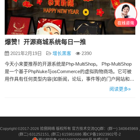
爆赞！开源商城系统每日一推
2021年2月19日
增长黑客
2390
今天小来要推荐的开源系统是Php-MultiShop。 Php-MultiShop
是一个基于PhpNuke与osCommerce的虚拟购物商场。它可被
用作具有任何类型内容(如新闻，论坛，事件等)的门户网站和一
个或多个独立的网店。每个商店将有它们自已的域名，并且具
阅读更多»
有一个典型电子商务所应拥有的全部功能与个性。每个商店完
全可以自主管理好像是独立于该电子商场。 Php-MultiShop可安
装在任何支持P…
Copyright ©2017-2026 拾捌网络 版权所有 官方技术交流QQ群：(群一) 340645969 ,
(群二) 631252151, (群三) 615981686
湘ICP备19023902号-2
湘公网安备 43010402000895号
执照认证