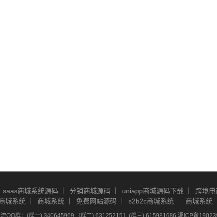
saas商城系统源码
分销商城源码
uniapp商城源码下载
跨境电
商城系统
商城系统
免费网站源码
s2b2c商城系统
商城系统
Q群：(群一) 340645969 , (群二) 631252151, (群三) 615981686
湘ICP备19023