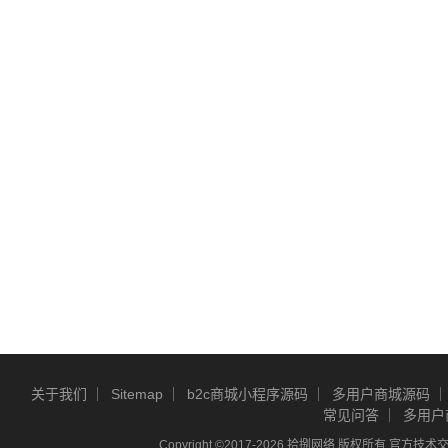
关于我们
Sitemap
b2c商城小程序源码
多用户商城源码
常见问答
多用户
Copyright ©2017-2026 拾捌网络 版权所有 官方技术交流Q