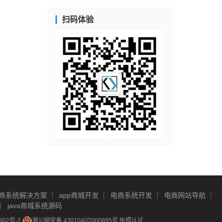
扫码体验
商系统解决方案
app商城开发
电商系统开发
电商网站导航
java商城系统源码
902号-2
湘公网安备 43010402000895号
执照认证