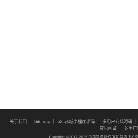
关于我们
Sitemap
b2c商城小程序源码
多用户商城源码
常见问答
多用户
Copyright ©2017-2026 拾捌网络 版权所有 官方技术交流Q