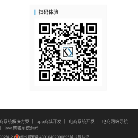
扫码体验
商系统解决方案
app商城开发
电商系统开发
电商网站导航
java商城系统源码
902号-2
湘公网安备 43010402000895号
执照认证