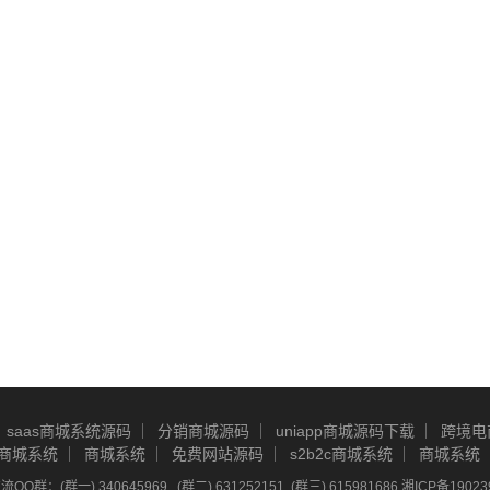
saas商城系统源码
分销商城源码
uniapp商城源码下载
跨境电
商城系统
商城系统
免费网站源码
s2b2c商城系统
商城系统
Q群：(群一) 340645969 , (群二) 631252151, (群三) 615981686
湘ICP备19023