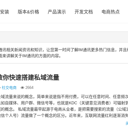
安装
版本&价格
产品演示
开发文档
电商热点
通讯相关新闻资讯和知识，让您第一时间了解IM通讯更多热门信息，并且
面来讲解关于IM通讯的方面的内容。
教你快速搭建私域流量
社交电商
2664
公域流量来说的概念，简单来说是指不用付费，可以在任意时间、任意频
如自媒体、用户群、微信号等，也就是KDC（关键意见消费者）可辐射
域的概念。 私域流量最早起源于电商从业者，是把需要搜索的流量（公域
微信个人号）流量做了一个概念的区分。近年来，互联网流量红利逐渐消
成本是水涨船高，不精…