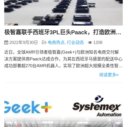
极智嘉联手西班牙3PL巨头Paack，打造欧洲超大规模智能分拣标杆项目
2022年9月30日
电商热点
,
行业动态
1208
近日，全球AMR引领者极智嘉(Geek+)与欧洲知名电商交付解
决方案提供商Paack达成合作，为其在西班牙马德里的配送中心
成功部署超270台AMR机器人，实现了欧洲超大规模全柔性智能
分拣方案落地，并助力其首次实现“最后一公里分拣”和“越库分
阅读更多»
拣”两种作业模式同时进行，项目规模再创欧洲智慧物流新标
杆。 通过系统+机器人协调智能调度，该配送中心能够保证
99.99%的订单执行准确率，每小时可处理超10,0…