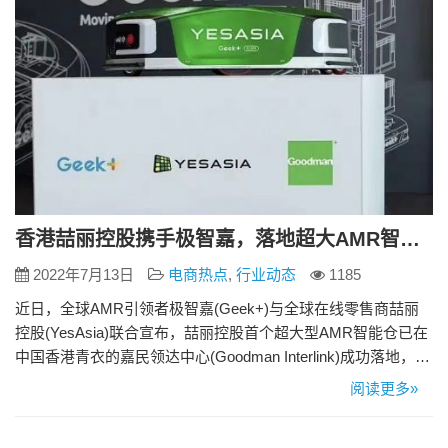
香港喆丽控股携手极智嘉，落地超大AMR智能仓
2022年7月13日
电商热点
,
行业动态
1185
近日，全球AMR引领者极智嘉(Geek+)与全球在线零售商喆丽
控股(YesAsia)联合宣布，喆丽控股首个超大型AMR智能仓已在
中国香港青衣的嘉民领达中心(Goodman Interlink)成功落地，其
规模再创香港电商行业的超大型AMR智能仓里程碑。 喆丽控股
阅读更多»
引入极智嘉标准货到人解决方案，通过145台拣选机器人助推订
单拣选更加准确、高效。该项目预计一年内为YesAsia.com和