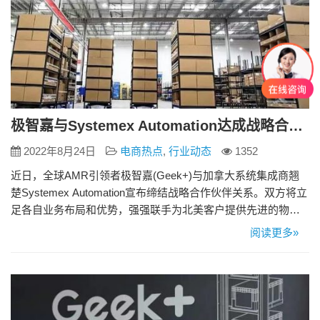
极智嘉与Systemex Automation达成战略合作，共推北美供应链智能化转型
2022年8月24日
电商热点
,
行业动态
1352
近日，全球AMR引领者极智嘉(Geek+)与加拿大系统集成商翘
楚Systemex Automation宣布缔结战略合作伙伴关系。双方将立
足各自业务布局和优势，强强联手为北美客户提供先进的物流
机器人解决方案以实现物流智能化转型升级，并最终推动北美
阅读更多»
地区供应链智能化、自动化、柔性化发展。 Systemex
Automation总裁Serge Tousignant表示：“我们很高兴能与极智嘉
合作，这必将进…