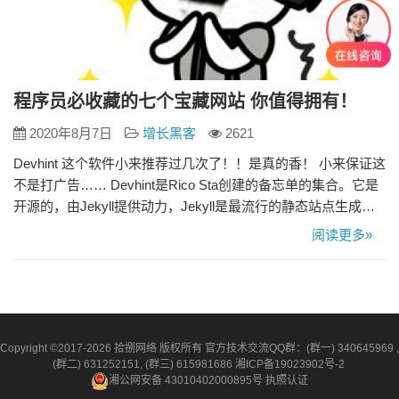
程序员必收藏的七个宝藏网站 你值得拥有！
2020年8月7日
增长黑客
2621
Devhint 这个软件小来推荐过几次了！！是真的香！ 小来保证这
不是打广告…… Devhint是Rico Sta创建的备忘单的集合。它是
开源的，由Jekyll提供动力，Jekyll是最流行的静态站点生成器
之一。这个网站里面收集了非常多技术类型的速查表，你能很
阅读更多»
轻松的从上面找到具体某项技术的快捷命令与基础语法，用上
之后，相信能大幅提升开发效率。 StackOverFlow S…
Copyright ©2017-2026 拾捌网络 版权所有 官方技术交流QQ群：(群一) 340645969 ,
(群二) 631252151, (群三) 615981686
湘ICP备19023902号-2
湘公网安备 43010402000895号
执照认证