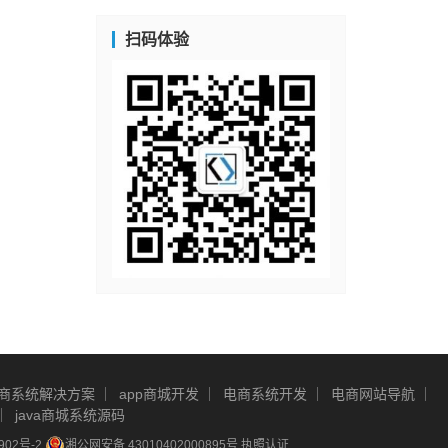
扫码体验
商系统解决方案
app商城开发
电商系统开发
电商网站导航
java商城系统源码
902号-2
湘公网安备 43010402000895号
执照认证