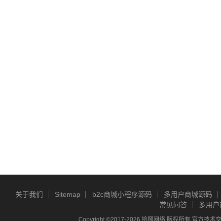
关于我们
Sitemap
b2c商城小程序源码
多用户商城源码
常见问答
多用户
Copyright ©2017-2026 拾捌网络 版权所有 官方技术交流Q