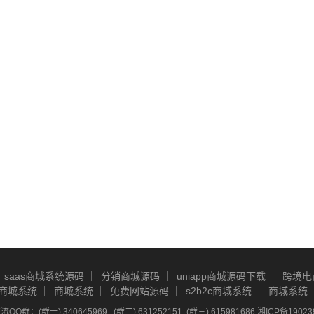
saas商城系统源码
分销商城源码
uniapp商城源码下载
跨境电
商城系统
商城系统
免费网站源码
s2b2c商城系统
商城系统
Q群：(群一) 340645969 , (群二) 631252151, (群三) 615981686
湘ICP备19023