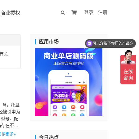
登录
注册
商业授权
应用市场
可以介绍下你们的产品么
有关
件，盒，托盘
经被引申为
、型号、配
品存在不同
阅读更多»
今日热点