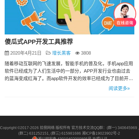
傻瓜式APP开发工具推荐
2020年4月21日
增长黑客
3808
随着移动互联网的飞速发展，智能手机的普及化，手机app应用
软件已经成为了人们生活中的一部分，APP开发行业也由过去
的蓝海变成红海了。而app软件开发的效率已经成为了目前开发
行业的关键，如何才能快速提升app软件开发效率，这是每一位
阅读更多»
app软件开发工程师最为关心的问题了，那么如何才能提升软件
的开发效率呢？这当然离不开一款好的app软件开发工具了。下
面就为大家介绍几款目前APP定制开发市场的主流开发工具…
Copyright ©2017-2026 拾捌网络 版权所有 官方技术交流QQ群：(群一) 340645969 ,
(群二) 631252151, (群三) 615981686
湘ICP备19023902号-2
湘公网安备 43010402000895号
执照认证