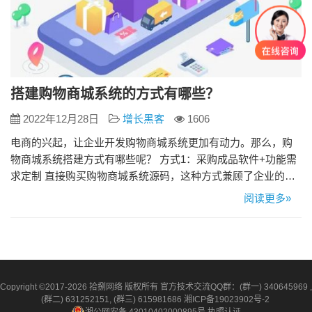
搭建购物商城系统的方式有哪些？
2022年12月28日
增长黑客
1606
电商的兴起，让企业开发购物商城系统更加有动力。那么，购
物商城系统搭建方式有哪些呢？ 方式1：采购成品软件+功能需
求定制 直接购买购物商城系统源码，这种方式兼顾了企业的成
本和个性化需求，帮助企业快速搭建一个自己的购物商城系
阅读更多»
统。成品的商城系统包含B2C单店系统、B2B2C多店系统、手
机APP商城、微信小程序商城、微信公众号商城等等，无论选
择哪种，都可以让企业快速拓展线上渠道，实现企业飞速发
展。其中，一…
Copyright ©2017-2026 拾捌网络 版权所有 官方技术交流QQ群：(群一) 340645969 ,
(群二) 631252151, (群三) 615981686
湘ICP备19023902号-2
湘公网安备 43010402000895号
执照认证