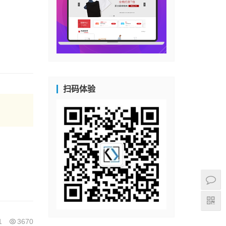
扫码体验
1
3670