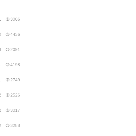
1
3006
2
4436
3
2091
1
4198
1
2749
2
2526
2
3017
2
3288