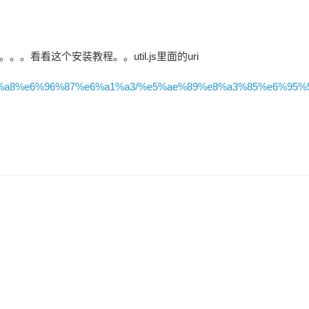
看看这个安装教程。。util.js里面的uri
%e7%94%a8%e6%96%87%e6%a1%a3/%e5%ae%89%e8%a3%85%e6%95