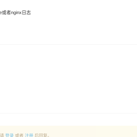
或者nginx日志
请
登录
或者
注册
后回复。