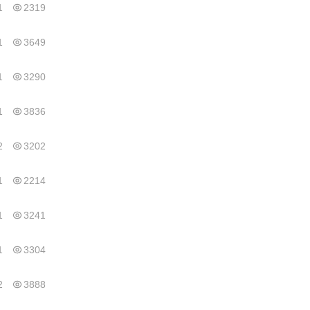
1
2319
1
3649
1
3290
1
3836
2
3202
1
2214
1
3241
1
3304
2
3888