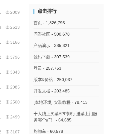
点击排行
1
2009
首页
- 1,826,795
3
2513
问答社区
- 500,678
1
3166
产品演示
- 385,321
源码下载
- 307,539
2
3796
登录
- 257,753
1
3343
版本&价格
- 250,037
1
2985
开发文档
- 203,485
2
2500
[本地环境] 安装教程
- 79,413
十大线上买菜APP排行 送菜上门服
1
2499
务哪个好？
- 64,685
购物车
- 60,578
2
3167