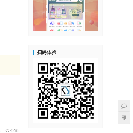
扫码体验
1
4288